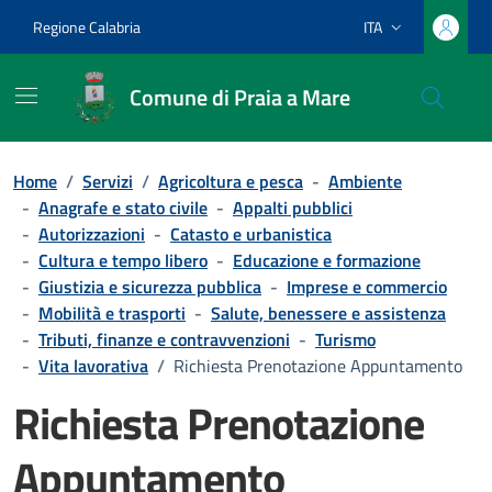
Vai ai contenuti
Vai al footer
Regione Calabria
ITA
Lingua attiva:
Comune di Praia a Mare
Home
/
Servizi
/
Agricoltura e pesca
-
Ambiente
-
Anagrafe e stato civile
-
Appalti pubblici
-
Autorizzazioni
-
Catasto e urbanistica
-
Cultura e tempo libero
-
Educazione e formazione
-
Giustizia e sicurezza pubblica
-
Imprese e commercio
-
Mobilità e trasporti
-
Salute, benessere e assistenza
-
Tributi, finanze e contravvenzioni
-
Turismo
-
Vita lavorativa
/
Richiesta Prenotazione Appuntamento
Richiesta Prenotazione
Appuntamento