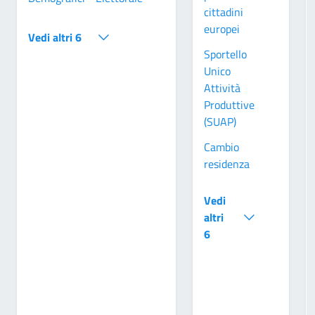
cittadini
europei
Vedi altri 6
Sportello
Unico
Attività
Produttive
(SUAP)
Cambio
residenza
Vedi
altri
6