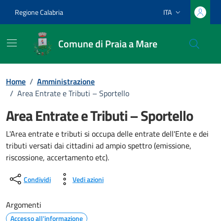
Vai ai contenuti
Vai al footer
Regione Calabria
ITA
Lingua attiva:
Comune di Praia a Mare
Home
/
Amministrazione
/
Area Entrate e Tributi – Sportello
Area Entrate e Tributi – Sportello
L'Area entrate e tributi si occupa delle entrate dell'Ente e dei
tributi versati dai cittadini ad ampio spettro (emissione,
riscossione, accertamento etc).
Condividi
Vedi azioni
Argomenti
Accesso all'informazione