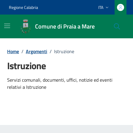
Vai ai contenuti
Vai al footer
Regione Calabria
ITA
Lingua attiva:
Comune di Praia a Mare
Home
/
Argomenti
/
Istruzione
Istruzione
Dettagli dell'argomento
Servizi comunali, documenti, uffici, notizie ed eventi
relativi a Istruzione