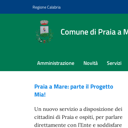
Vai ai contenuti
Vai al footer
Regione Calabria
Comune di Praia a 
Amministrazione
Novità
Servizi
Contenuti in evidenza
Novità in evidenza
Comune di Praia a Mare
Praia a Mare: parte il Progetto
Mia!
Un nuovo servizio a disposizione dei
cittadini di Praia e ospiti, per parlare
direttamente con l’Ente e soddisfare