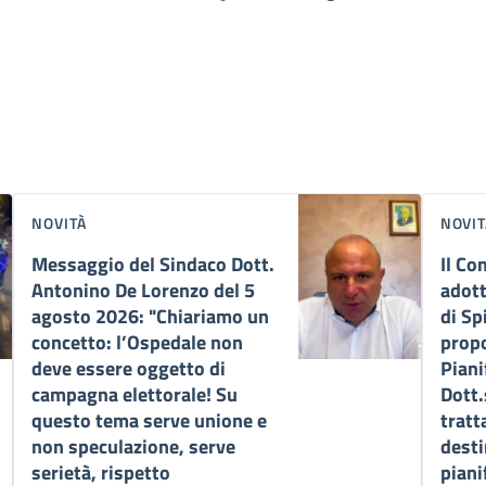
NOVITÀ
NOVIT
Messaggio del Sindaco Dott.
Il Co
Antonino De Lorenzo del 5
adott
agosto 2026: "Chiariamo un
di Sp
concetto: l’Ospedale non
propo
deve essere oggetto di
Piani
campagna elettorale! Su
Dott.
questo tema serve unione e
tratt
non speculazione, serve
desti
serietà, rispetto
piani