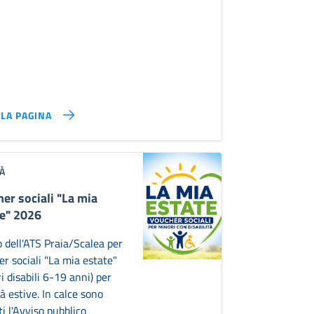
LLA PAGINA
À
er sociali "La mia
e" 2026
 dell'ATS Praia/Scalea per
r sociali "La mia estate"
i disabili 6-19 anni) per
tà estive. In calce sono
ti l'Avviso pubblico