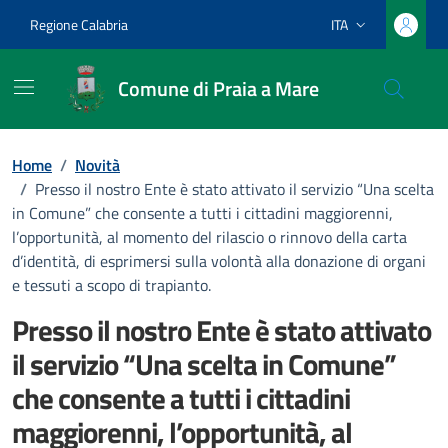
Vai ai contenuti
Vai al footer
Regione Calabria
ITA
Lingua attiva:
Comune di Praia a Mare
Home
/
Novità
/
Presso il nostro Ente è stato attivato il servizio “Una scelta
in Comune” che consente a tutti i cittadini maggiorenni,
l’opportunità, al momento del rilascio o rinnovo della carta
d’identità, di esprimersi sulla volontà alla donazione di organi
e tessuti a scopo di trapianto.
Presso il nostro Ente è stato attivato
il servizio “Una scelta in Comune”
che consente a tutti i cittadini
maggiorenni, l’opportunità, al