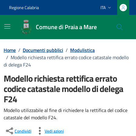
Vai ai contenuti
Vai al footer
Regione Calabria
ITA
Lingua attiva:
Comune di Praia a Mare
Home
/
Documenti pubblici
/
Modulistica
/
Modello richiesta rettifica errato codice catastale modello
di delega F24
Modello richiesta rettifica errato
codice catastale modello di delega
F24
Dettagli del documento
Modello utilizzabile al fine di richiedere la rettifica del codice
catastale del modello F24.
Condividi
Vedi azioni