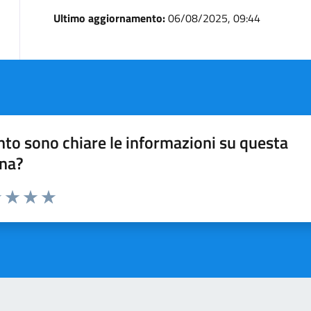
Ultimo aggiornamento:
06/08/2025, 09:44
to sono chiare le informazioni su questa
na?
1 stelle su 5
uta 2 stelle su 5
Valuta 3 stelle su 5
Valuta 4 stelle su 5
Valuta 5 stelle su 5