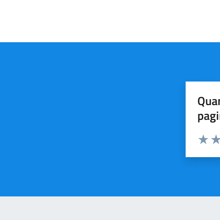
Quan
pagi
Valuta 
Val