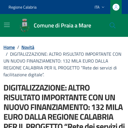
Vai ai contenuti
Vai al footer
Regione Calabria
ITA
Lingua attiva:
Comune di Praia a Mare
Home
/
Novità
/
DIGITALIZZAZIONE: ALTRO RISULTATO IMPORTANTE CON
UN NUOVO FINANZIAMENTO: 132 MILA EURO DALLA
REGIONE CALABRIA PER IL PROGETTO “Rete dei servizi di
facilitazione digitale”.
DIGITALIZZAZIONE: ALTRO
RISULTATO IMPORTANTE CON UN
NUOVO FINANZIAMENTO: 132 MILA
EURO DALLA REGIONE CALABRIA
PER IL PROGETTO “Rete dei servizi di