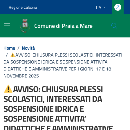
Vai ai contenuti
Vai al footer
Regione Calabria
ITA
Lingua attiva:
Comune di Praia a Mare
Home
/
Novità
/
AVVISO: CHIUSURA PLESSI SCOLASTICI, INTERESSATI
DA SOSPENSIONE IDRICA E SOSPENSIONE ATTIVITA’
DIDATTICHE E AMMINISTRATIVE PER I GIORNI 17 E 18
NOVEMBRE 2025
AVVISO: CHIUSURA PLESSI
SCOLASTICI, INTERESSATI DA
SOSPENSIONE IDRICA E
SOSPENSIONE ATTIVITA’
DIDATTICHE E AMMINISTRATIVE