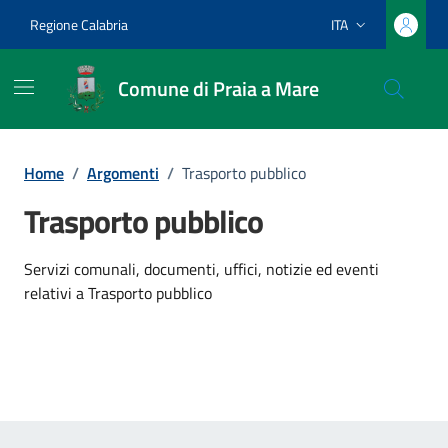
Vai ai contenuti
Vai al footer
Regione Calabria
ITA
Lingua attiva:
Comune di Praia a Mare
Home
/
Argomenti
/
Trasporto pubblico
Trasporto pubblico
Dettagli dell'argomento
Servizi comunali, documenti, uffici, notizie ed eventi
relativi a Trasporto pubblico