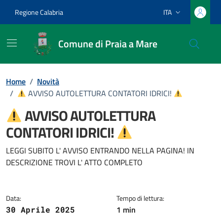
Vai ai contenuti
Vai al footer
Regione Calabria
ITA
Lingua attiva:
Comune di Praia a Mare
Home
/
Novità
/
AVVISO AUTOLETTURA CONTATORI IDRICI!
AVVISO AUTOLETTURA
CONTATORI IDRICI!
Dettagli della notizia
LEGGI SUBITO L' AVVISO ENTRANDO NELLA PAGINA! IN
DESCRIZIONE TROVI L' ATTO COMPLETO
Data:
Tempo di lettura:
1 min
30 Aprile 2025