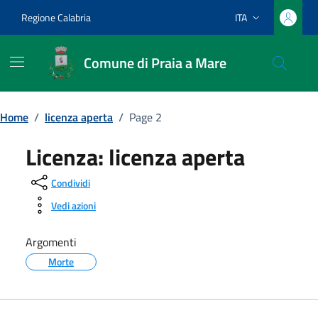
Vai ai contenuti
Vai al footer
Regione Calabria
ITA
Lingua attiva:
Comune di Praia a Mare
Home
/
licenza aperta
/
Page 2
Licenza:
licenza aperta
Condividi
Vedi azioni
Argomenti
Morte