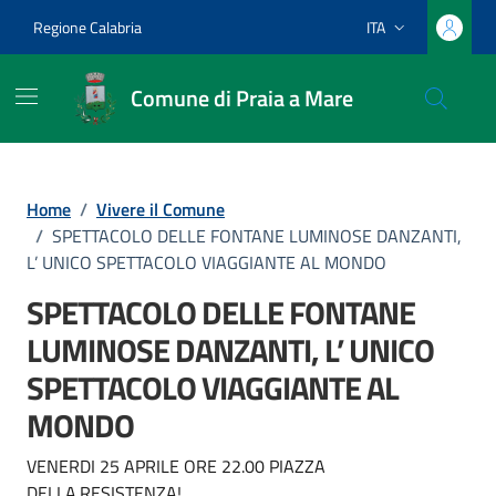
Vai ai contenuti
Vai al footer
Regione Calabria
ITA
Lingua attiva:
Comune di Praia a Mare
Home
/
Vivere il Comune
/
SPETTACOLO DELLE FONTANE LUMINOSE DANZANTI,
L’ UNICO SPETTACOLO VIAGGIANTE AL MONDO
SPETTACOLO DELLE FONTANE
LUMINOSE DANZANTI, L’ UNICO
SPETTACOLO VIAGGIANTE AL
MONDO
VENERDI 25 APRILE ORE 22.00 PIAZZA
DELLA.RESISTENZA!