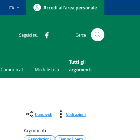
Accedi all'area personale
ITA
Lingua attiva:
Facebook
Seguici su:
Cerca
Tutti gli
Comunicati
Modulistica
argomenti
Condividi
Vedi azioni
Argomenti
Associazioni
Tempo libero