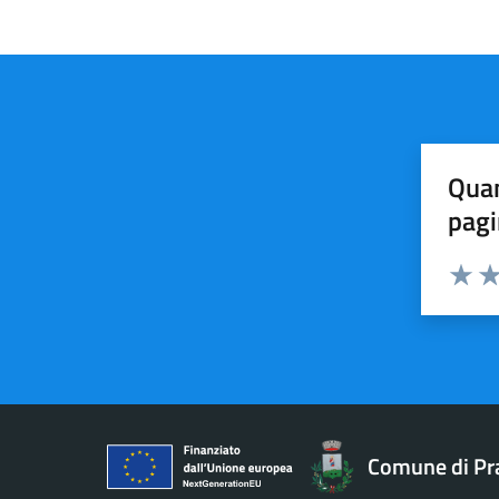
Quan
pagi
Valuta 
Val
Comune di Pr