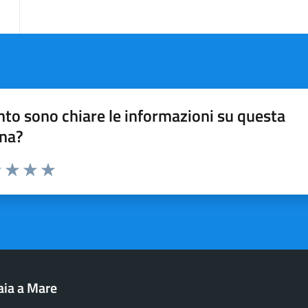
to sono chiare le informazioni su questa
na?
1 stelle su 5
uta 2 stelle su 5
Valuta 3 stelle su 5
Valuta 4 stelle su 5
Valuta 5 stelle su 5
aia a Mare