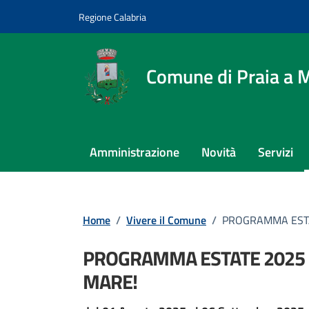
Vai ai contenuti
Vai al footer
Regione Calabria
Comune di Praia a 
Amministrazione
Novità
Servizi
Home
/
Vivere il Comune
/
PROGRAMMA ESTAT
PROGRAMMA ESTATE 2025 IN
MARE!