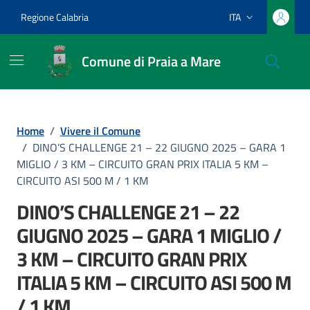
Vai ai contenuti
Vai al footer
Regione Calabria
ITA
Lingua attiva:
Comune di Praia a Mare
Home
/
Vivere il Comune
/
DINO’S CHALLENGE 21 – 22 GIUGNO 2025 – GARA 1
MIGLIO / 3 KM – CIRCUITO GRAN PRIX ITALIA 5 KM –
CIRCUITO ASI 500 M / 1 KM
DINO’S CHALLENGE 21 – 22
GIUGNO 2025 – GARA 1 MIGLIO /
3 KM – CIRCUITO GRAN PRIX
ITALIA 5 KM – CIRCUITO ASI 500 M
/ 1 KM