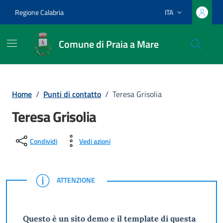
Vai ai contenuti
Vai al footer
Regione Calabria
ITA
Lingua attiva:
Comune di Praia a Mare
Home
/
Punti di contatto
/
Teresa Grisolia
Teresa Grisolia
Condividi
Vedi azioni
ATTENZIONE
ATTENZIONE
Questo è un sito demo e il template di questa