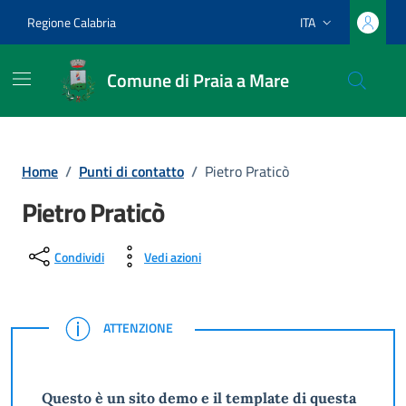
Vai ai contenuti
Vai al footer
Regione Calabria
ITA
Lingua attiva:
Comune di Praia a Mare
Home
/
Punti di contatto
/
Pietro Praticò
Pietro Praticò
Condividi
Vedi azioni
ATTENZIONE
ATTENZIONE
Questo è un sito demo e il template di questa