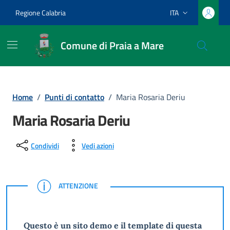
Vai ai contenuti
Vai al footer
Regione Calabria
ITA
Lingua attiva:
Comune di Praia a Mare
Home
/
Punti di contatto
/
Maria Rosaria Deriu
Maria Rosaria Deriu
Condividi
Vedi azioni
ATTENZIONE
ATTENZIONE
Questo è un sito demo e il template di questa