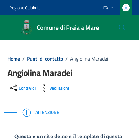
Vai ai contenuti
Vai al footer
Regione Calabria
ITA
Lingua attiva:
Comune di Praia a Mare
Home
/
Punti di contatto
/
Angiolina Maradei
Angiolina Maradei
Condividi
Vedi azioni
ATTENZIONE
ATTENZIONE
Questo è un sito demo e il template di questa