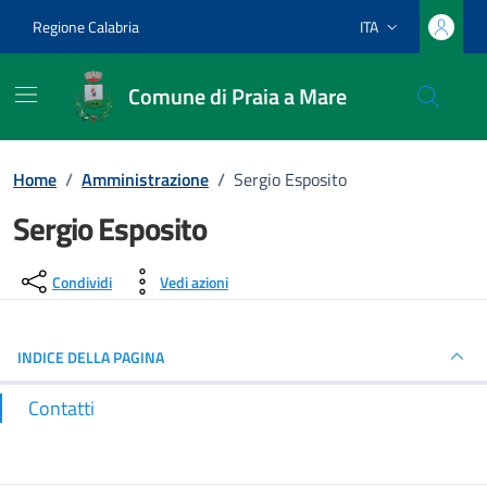
Vai ai contenuti
Vai al footer
Regione Calabria
ITA
Lingua attiva:
Comune di Praia a Mare
Home
/
Amministrazione
/
Sergio Esposito
Sergio Esposito
Dettagli del luogo
Condividi
Vedi azioni
INDICE DELLA PAGINA
Contatti