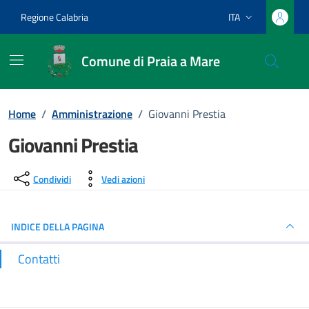
Vai ai contenuti
Vai al footer
Regione Calabria
ITA
Lingua attiva:
Comune di Praia a Mare
Home
/
Amministrazione
/
Giovanni Prestia
Giovanni Prestia
Dettagli del luogo
Condividi
Vedi azioni
INDICE DELLA PAGINA
Contatti