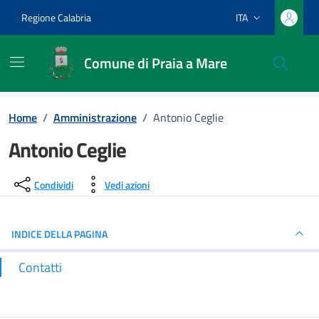
Vai ai contenuti
Vai al footer
Regione Calabria
ITA
Lingua attiva:
Comune di Praia a Mare
Home
/
Amministrazione
/
Antonio Ceglie
Antonio Ceglie
Dettagli del luogo
Condividi
Vedi azioni
INDICE DELLA PAGINA
Contatti