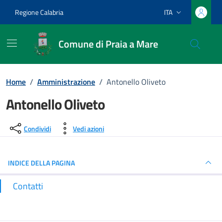
Vai ai contenuti
Vai al footer
Regione Calabria
ITA
Lingua attiva:
Comune di Praia a Mare
Home
/
Amministrazione
/
Antonello Oliveto
Antonello Oliveto
Dettagli del luogo
Condividi
Vedi azioni
INDICE DELLA PAGINA
Contatti