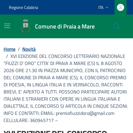
Vai ai contenuti
Vai al footer
Regione Calabria
ITA
Lingua attiva:
Comune di Praia a Mare
Home
/
Novità
/
XVI EDIZIONE DEL CONCORSO LETTERARIO NAZIONALE
“FIUZZI D’ ORO” CITTA’ DI PRAIA A MARE (CS) IL 8 AGOSTO
2026 ORE 21.30 IN PIAZZA MUNICIPIO, CON IL PATROCINIO
DEL COMUNE DI PRAIA A MARE (CS), IL CONCORSO PREMIO
DI POESIA, IN LINGUA ITALIA E IN VERNACOLO, RACCONTI
BREVI, E’ APERTO A TUTTI. POSSONO PARTECIPARE AUTORI
ITALIANI E STRANIERI CON OPERE IN LINGUA ITALIANA E
DIALETTALE. IL CONCORSO SI ARTICOLA IN CINQUE SEZIONI.
INFO E CONTATTI: EMAIL: premiofiuzzidoro@gmail.com
CELLULARE: 360945717 –