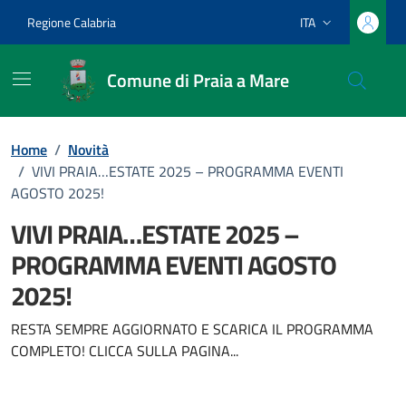
Vai ai contenuti
Vai al footer
Regione Calabria
ITA
Lingua attiva:
Comune di Praia a Mare
Home
/
Novità
/
VIVI PRAIA…ESTATE 2025 – PROGRAMMA EVENTI
AGOSTO 2025!
VIVI PRAIA…ESTATE 2025 –
PROGRAMMA EVENTI AGOSTO
2025!
Dettagli della notizia
RESTA SEMPRE AGGIORNATO E SCARICA IL PROGRAMMA
COMPLETO! CLICCA SULLA PAGINA...