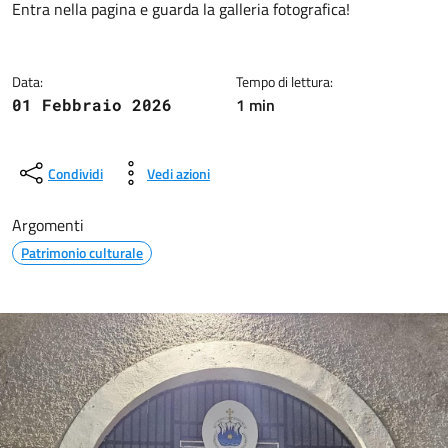
Dettagli della notizia
Entra nella pagina e guarda la galleria fotografica!
Data:
Tempo di lettura:
1 min
01 Febbraio 2026
Condividi
Vedi azioni
Argomenti
Patrimonio culturale