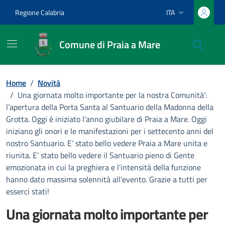
Vai ai contenuti
Vai al footer
Regione Calabria
ITA
Lingua attiva:
Comune di Praia a Mare
Home
/
Novità
/
Una giornata molto importante per la nostra Comunità’:
l’apertura della Porta Santa al Santuario della Madonna della
Grotta. Oggi è iniziato l’anno giubilare di Praia a Mare. Oggi
iniziano gli onori e le manifestazioni per i settecento anni del
nostro Santuario. E’ stato bello vedere Praia a Mare unita e
riunita. E’ stato bello vedere il Santuario pieno di Gente
emozionata in cui la preghiera e l’intensità della funzione
hanno dato massima solennità all’evento. Grazie a tutti per
esserci stati!
Una giornata molto importante per