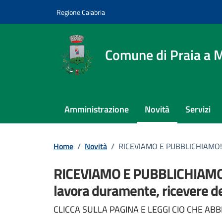
Vai ai contenuti
Vai al footer
Regione Calabria
Comune di Praia a 
Amministrazione
Novità
Servizi
Home
/
Novità
/
RICEVIAMO E PUBBLICHIAMO! È s
RICEVIAMO E PUBBLICHIAMO! 
lavora duramente, ricevere de
Dettagli della notizi
CLICCA SULLA PAGINA E LEGGI CIO CHE ABB