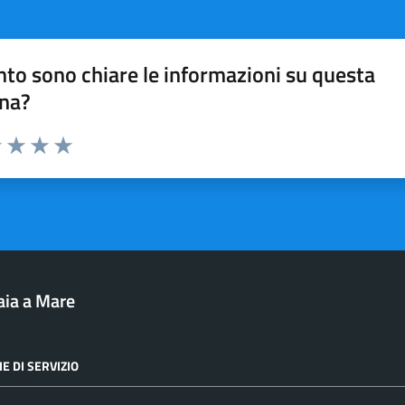
to sono chiare le informazioni su questa
na?
1 stelle su 5
uta 2 stelle su 5
Valuta 3 stelle su 5
Valuta 4 stelle su 5
Valuta 5 stelle su 5
aia a Mare
E DI SERVIZIO