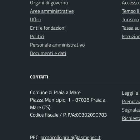
Organi di governo
Accesso 
Aree amministrative
Tempo li
Uffici
Turismo
Enti e fondazioni
Tassa sui
Politici
Istruzio
Personale amministrativo
Documenti e dati
CONTATTI
Comune di Praia a Mare
Leggi le
Piazza Municipio, 1 - 87028 Praia a
Prenota
Mare (CS)
Segnalaz
Codice fiscale / P. IVA:00392090783
Richiest
PEC:
protocollo.praia@asmepec.it