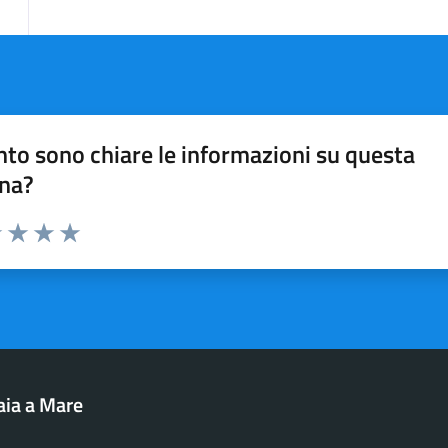
to sono chiare le informazioni su questa
na?
1 stelle su 5
uta 2 stelle su 5
Valuta 3 stelle su 5
Valuta 4 stelle su 5
Valuta 5 stelle su 5
aia a Mare