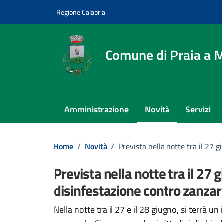
Vai ai contenuti
Vai al footer
Regione Calabria
Comune di Praia a 
Amministrazione
Novità
Servizi
Home
/
Novità
/
Prevista nella notte tra il 27 g
Prevista nella notte tra il 27 gi
disinfestazione contro zanza
Dettagli della notizi
Nella notte tra il 27 e il 28 giugno, si terrà un