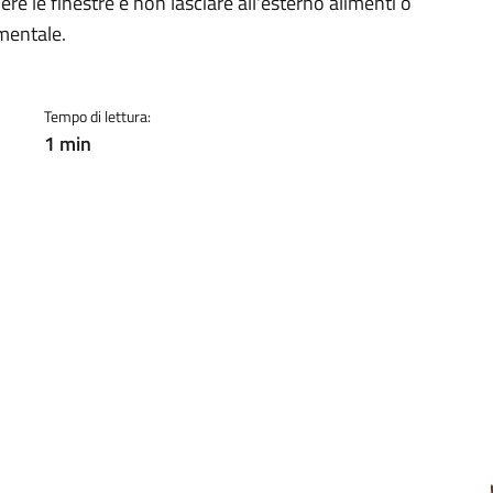
re le finestre e non lasciare all'esterno alimenti o
mentale.
Tempo di lettura:
1 min