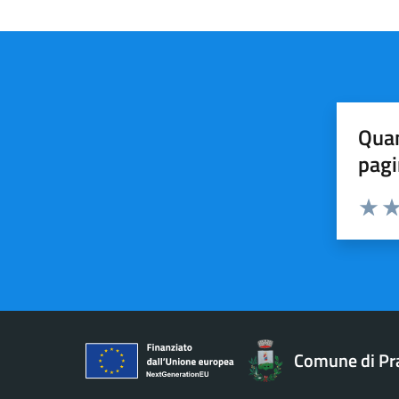
Quan
pagi
Valuta 
Val
Comune di Pr