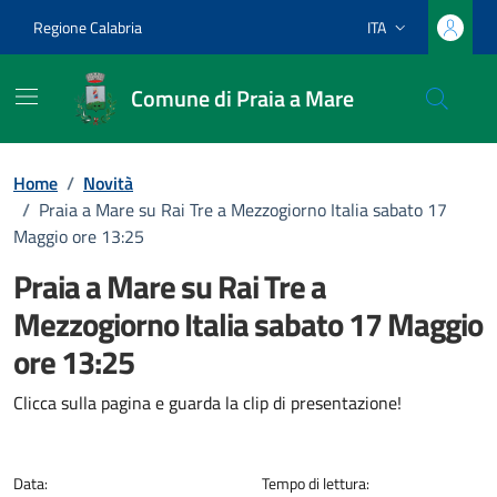
Vai ai contenuti
Vai al footer
Regione Calabria
ITA
Lingua attiva:
Comune di Praia a Mare
Home
/
Novità
/
Praia a Mare su Rai Tre a Mezzogiorno Italia sabato 17
Maggio ore 13:25
Praia a Mare su Rai Tre a
Mezzogiorno Italia sabato 17 Maggio
ore 13:25
Dettagli della notizia
Clicca sulla pagina e guarda la clip di presentazione!
Data:
Tempo di lettura: