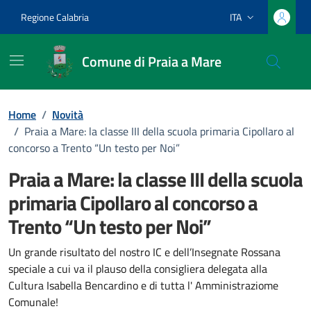
Vai ai contenuti
Vai al footer
Regione Calabria
ITA
Lingua attiva:
Comune di Praia a Mare
Home
/
Novità
/
Praia a Mare: la classe III della scuola primaria Cipollaro al
concorso a Trento “Un testo per Noi”
Praia a Mare: la classe III della scuola
primaria Cipollaro al concorso a
Trento “Un testo per Noi”
Dettagli della notizia
Un grande risultato del nostro IC e dell’Insegnate Rossana
speciale a cui va il plauso della consigliera delegata alla
Cultura Isabella Bencardino e di tutta l' Amministraziome
Comunale!