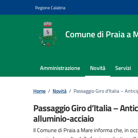
Vai ai contenuti
Vai al footer
Regione Calabria
Comune di Praia a 
Amministrazione
Novità
Servizi
Home
/
Novità
/
Passaggio Giro d’Italia – Antic
Passaggio Giro d’Italia – Anti
alluminio-acciaio
Dettagli della notizi
Il Comune di Praia a Mare informa che, in occ