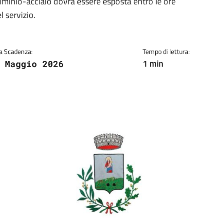
luminio-acciaio dovrà essere esposta entro le ore
l servizio.
a Scadenza:
Tempo di lettura:
1 min
 Maggio 2026