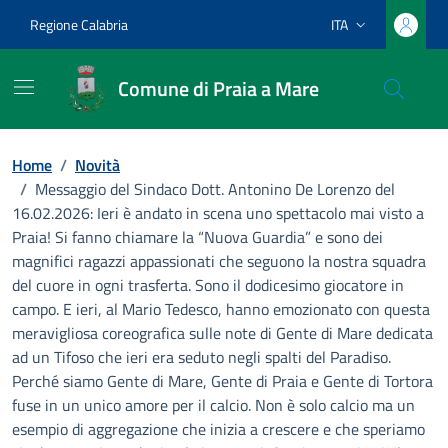
Vai ai contenuti
Vai al footer
Regione Calabria
ITA
Lingua attiva:
Comune di Praia a Mare
Home
/
Novità
/
Messaggio del Sindaco Dott. Antonino De Lorenzo del
16.02.2026: Ieri è andato in scena uno spettacolo mai visto a
Praia! Si fanno chiamare la “Nuova Guardia” e sono dei
magnifici ragazzi appassionati che seguono la nostra squadra
del cuore in ogni trasferta. Sono il dodicesimo giocatore in
campo. E ieri, al Mario Tedesco, hanno emozionato con questa
meravigliosa coreografica sulle note di Gente di Mare dedicata
ad un Tifoso che ieri era seduto negli spalti del Paradiso.
Perché siamo Gente di Mare, Gente di Praia e Gente di Tortora
fuse in un unico amore per il calcio. Non è solo calcio ma un
esempio di aggregazione che inizia a crescere e che speriamo