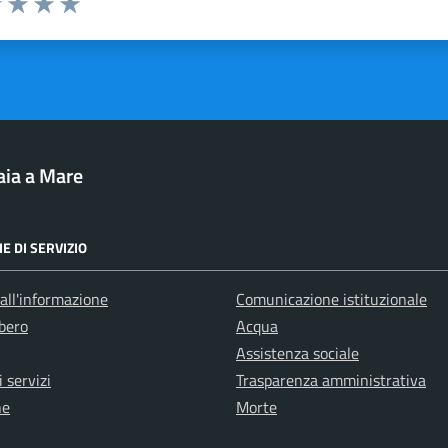
1 stelle su 5
uta 2 stelle su 5
Valuta 3 stelle su 5
Valuta 4 stelle su 5
Valuta 5 stelle su 5
aia a Mare
E DI SERVIZIO
all'informazione
Comunicazione istituzionale
bero
Acqua
Assistenza sociale
 servizi
Trasparenza amministrativa
ne
Morte