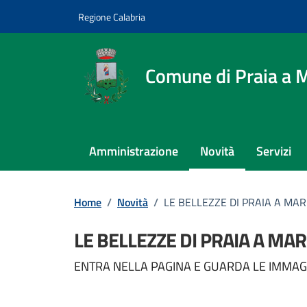
Vai ai contenuti
Vai al footer
Regione Calabria
Comune di Praia a 
Amministrazione
Novità
Servizi
Home
/
Novità
/
LE BELLEZZE DI PRAIA A MARE
LE BELLEZZE DI PRAIA A MARE
Dettagli della notizi
ENTRA NELLA PAGINA E GUARDA LE IMMAGG