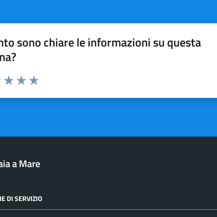
to sono chiare le informazioni su questa
na?
1 stelle su 5
uta 2 stelle su 5
Valuta 3 stelle su 5
Valuta 4 stelle su 5
Valuta 5 stelle su 5
aia a Mare
E DI SERVIZIO