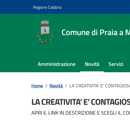
Vai ai contenuti
Vai al footer
Regione Calabria
Comune di Praia a 
Amministrazione
Novità
Servizi
Home
/
Novità
/
LA CREATIVITA’ E’ CONTAGIOS
LA CREATIVITA’ E’ CONTAGIO
Dettagli della notizi
APRI IL LINK IN DESCRIZIONE E SCEGLI IL C