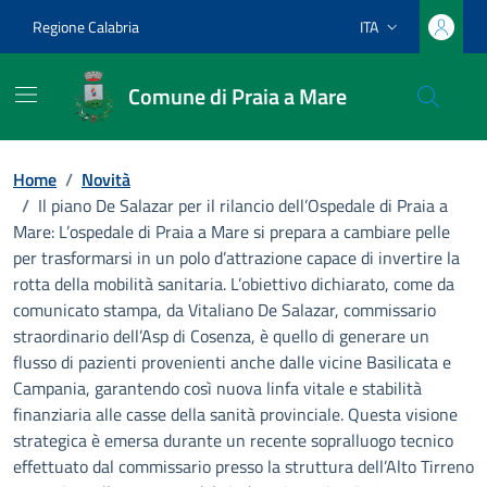
Vai ai contenuti
Vai al footer
Regione Calabria
ITA
Lingua attiva:
Comune di Praia a Mare
Home
/
Novità
/
Il piano De Salazar per il rilancio dell’Ospedale di Praia a
Mare: L’ospedale di Praia a Mare si prepara a cambiare pelle
per trasformarsi in un polo d’attrazione capace di invertire la
rotta della mobilità sanitaria. L’obiettivo dichiarato, come da
comunicato stampa, da Vitaliano De Salazar, commissario
straordinario dell’Asp di Cosenza, è quello di generare un
flusso di pazienti provenienti anche dalle vicine Basilicata e
Campania, garantendo così nuova linfa vitale e stabilità
finanziaria alle casse della sanità provinciale. Questa visione
strategica è emersa durante un recente sopralluogo tecnico
effettuato dal commissario presso la struttura dell’Alto Tirreno