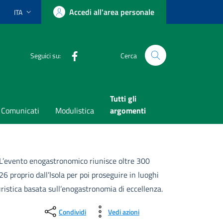
Accedi all'area personale
ITA
Lingua attiva:
Facebook
Seguici su:
Cerca
Tutti gli
Comunicati
Modulistica
argomenti
. L’evento enogastronomico riunisce oltre 300
6 proprio dall’Isola per poi proseguire in luoghi
uristica basata sull’enogastronomia di eccellenza.
Condividi
Vedi azioni