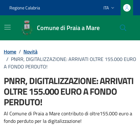
Vai ai contenuti
Vai al footer
Regione Calabria
ITA
Lingua attiva:
Comune di Praia a Mare
Home
/
Novità
/
PNRR, DIGITALIZZAZIONE: ARRIVATI OLTRE 155.000 EURO
A FONDO PERDUTO!
PNRR, DIGITALIZZAZIONE: ARRIVATI
OLTRE 155.000 EURO A FONDO
PERDUTO!
Dettagli della notizia
Al Comune di Praia a Mare contributo di oltre155.000 euro a
fondo perduto per la digitalizzazione!