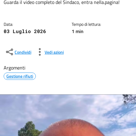
Dettagli della notizia
Guarda il video completo del Sindaco, entra nella.pagina!
Data:
Tempo di lettura:
1 min
03 Luglio 2026
Condividi
Vedi azioni
Argomenti
Gestione rifiuti