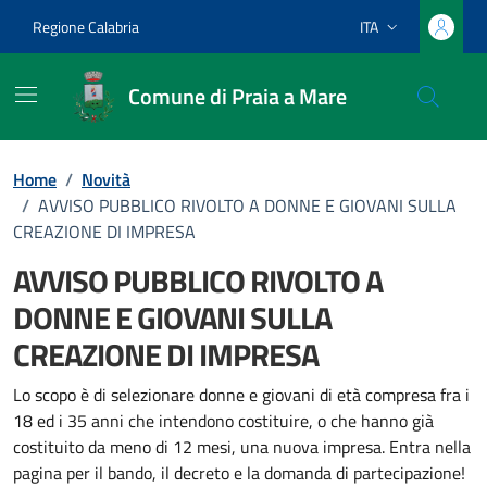
Vai ai contenuti
Vai al footer
Regione Calabria
ITA
Lingua attiva:
Comune di Praia a Mare
Home
/
Novità
/
AVVISO PUBBLICO RIVOLTO A DONNE E GIOVANI SULLA
CREAZIONE DI IMPRESA
AVVISO PUBBLICO RIVOLTO A
DONNE E GIOVANI SULLA
CREAZIONE DI IMPRESA
Dettagli della notizia
Lo scopo è di selezionare donne e giovani di età compresa fra i
18 ed i 35 anni che intendono costituire, o che hanno già
costituito da meno di 12 mesi, una nuova impresa. Entra nella
pagina per il bando, il decreto e la domanda di partecipazione!