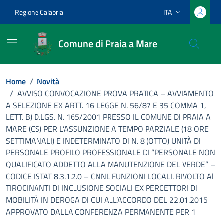
Vai ai contenuti
Vai al footer
Regione Calabria
ITA
Lingua attiva:
Comune di Praia a Mare
Home
/
Novità
/
AVVISO CONVOCAZIONE PROVA PRATICA – AVVIAMENTO
A SELEZIONE EX ARTT. 16 LEGGE N. 56/87 E 35 COMMA 1,
LETT. B) D.LGS. N. 165/2001 PRESSO IL COMUNE Dl PRAIA A
MARE (CS) PER L’ASSUNZIONE A TEMPO PARZIALE (18 ORE
SETTIMANALI) E INDETERMINATO Dl N. 8 (OTTO) UNITÀ Dl
PERSONALE PROFILO PROFESSIONALE DI “PERSONALE NON
QUALIFICATO ADDETTO ALLA MANUTENZIONE DEL VERDE” –
CODICE ISTAT 8.3.1.2.0 – CNNL FUNZIONI LOCALI. RIVOLTO Al
TIROCINANTI Dl INCLUSIONE SOCIALI EX PERCETTORI Dl
MOBILITÀ IN DEROGA Dl CUI ALL’ACCORDO DEL 22.01.2015
APPROVATO DALLA CONFERENZA PERMANENTE PER 1