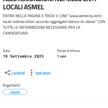
LOCALI ASMEL
Dettagli della notizia
ENTRA NELLA PAGINA E TROVI IL LINK "www.asmel.eu/enti-
locali-sottoscrittori-accordo-aggregato-elenco-di-idonei" CON
TUTTE LE INFORMAZIONI NECESSARIE PER LA
CANDIDATURA!
Data:
Tempo di lettura:
1 min
18 Settembre 2025
Condividi
Vedi azioni
Argomenti
Lavoro