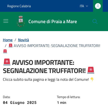
Vai ai contenuti
Vai al footer
Regione Calabria
ITA
Lingua attiva:
Comune di Praia a Mare
Home
/
Novità
/
AVVISO IMPORTANTE: SEGNALAZIONE TRUFFATORI!
AVVISO IMPORTANTE:
SEGNALAZIONE TRUFFATORI!
Dettagli della notizia
Clicca subito sulla pagina e leggi la nota del Comune!
Data:
Tempo di lettura:
1 min
04 Giugno 2025