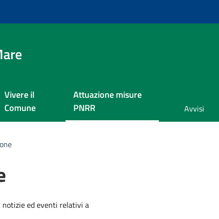
Mare
Vivere il
Attuazione misure
Comune
PNRR
Avvisi
ione
e
'argomento
 notizie ed eventi relativi a