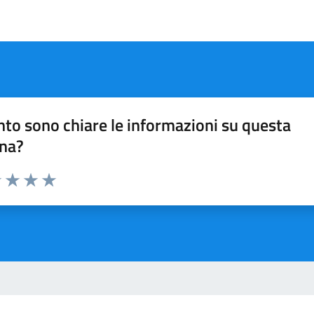
to sono chiare le informazioni su questa
na?
1 stelle su 5
uta 2 stelle su 5
Valuta 3 stelle su 5
Valuta 4 stelle su 5
Valuta 5 stelle su 5