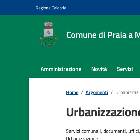
Vai ai contenuti
Vai al footer
Regione Calabria
Comune di Praia a 
Amministrazione
Novità
Servizi
Home
/
Argomenti
/
Urbanizzaz
Urbanizzazion
Dettagli dell
Servizi comunali, documenti, uffici,
Urbanizzazione