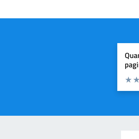
Quan
pagi
Valuta 
Val